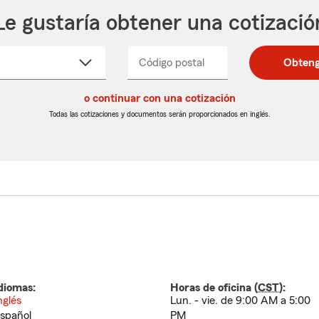
Le gustaría obtener una cotizació
cione
Código postal
Ingresa
Ingresa
Obteng
_____
un
un
re
código
código
cto
o continuar con una cotización
postal
postal
de
de
Todas las cotizaciones y documentos serán proporcionados en inglés.
egable
5
5
dígitos
dígitos
diomas:
Horas de oficina (
CST
):
nglés
Lun. - vie. de 9:00 AM a 5:00
spañol
PM