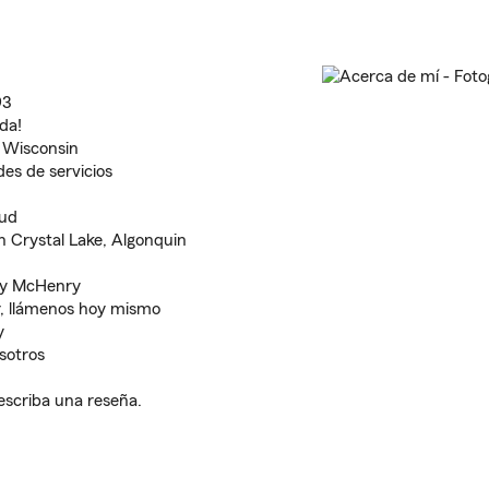
93
da!
 y Wisconsin
es de servicios
lud
n Crystal Lake, Algonquin
 y McHenry
 llámenos hoy mismo
y
sotros
escriba una reseña.