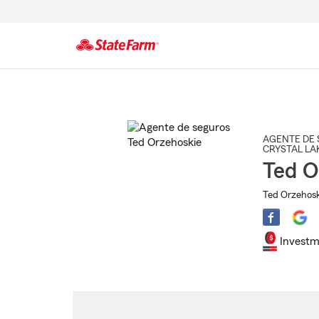
Comienzo
del
contenido
principal
AGENTE DE 
CRYSTAL LA
Ted O
Ted Orzehosk
Investm