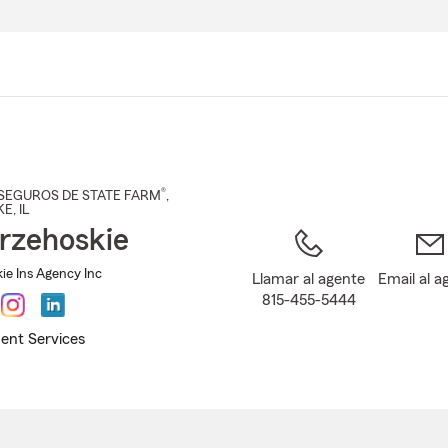
Pasar
al
contenido
principal
®
SEGUROS DE STATE FARM
,
KE
, IL
rzehoskie
ie Ins Agency Inc
Llamar al agente
Email al a
815-455-5444
ent Services