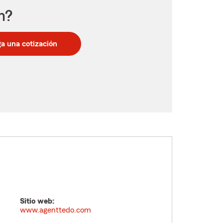
n?
a una cotización
Sitio web:
www.agenttedo.com