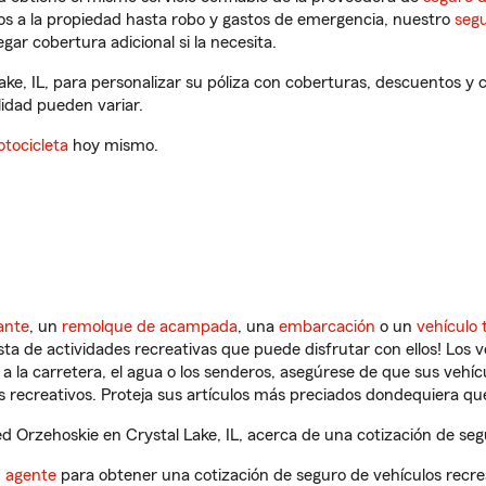
os a la propiedad hasta robo y gastos de emergencia, nuestro
segu
gar cobertura adicional si la necesita.
ake, IL, para personalizar su póliza con coberturas, descuentos 
ilidad pueden variar.
tocicleta
hoy mismo.
ante
, un
remolque de acampada
, una
embarcación
o un
vehículo 
ista de actividades recreativas que puede disfrutar con ellos! Los 
a la carretera, el agua o los senderos, asegúrese de que sus vehí
 recreativos. Proteja sus artículos más preciados dondequiera qu
 Orzehoskie en Crystal Lake, IL, acerca de una cotización de segu
n agente
para obtener una cotización de seguro de vehículos recre