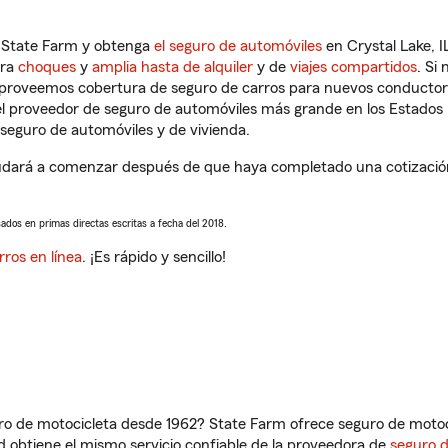
n State Farm y obtenga
el seguro de automóviles
en Crystal Lake, I
tra
choques
y
amplia hasta de alquiler
y de
viajes compartidos
. Si
s proveemos cobertura de seguro de carros para nuevos conductores
l proveedor de seguro de automóviles más grande en los Estados
seguro de automóviles y de vivienda.
yudará a comenzar después de que haya completado una cotización 
sados en primas directas escritas a fecha del 2018.
rros en línea
. ¡Es rápido y sencillo!
ro de motocicleta desde 1962? State Farm ofrece seguro de motoci
 obtiene el mismo servicio confiable de la proveedora de
seguro 