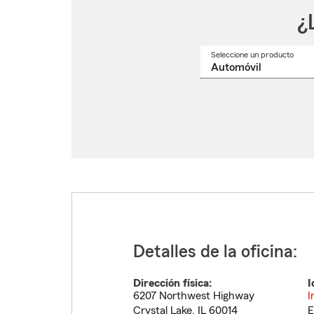
¿
Seleccione un producto
Selec
un
nomb
de
produ
del
menú
despl
Detalles de la oficina:
Dirección física:
I
6207 Northwest Highway
I
Crystal Lake
,
IL
60014
E